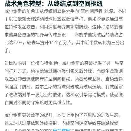
战术角色转型：从终结点到空间枢纽
威尔金斯的角色正从传统侧翼得分手向“空间创造者”过渡。不同
于以往依赖无球跑动接球投篮或低位单打，他如今更多通过高
位持球发起攻击，利用速度与变向撕裂防线。这种打法转变要
求他具备更强的视野与传球意识——本赛季他突破后的助攻占
比达37%，较去年提升11个百分点，其中近半数转化为三分出
手。
对比队内另一位核心特雷·杨，威尔金斯的突破提供了另一种空
间打开方式。杨擅长通过挡拆吸引包夹后分球，而威尔金斯则
以直线冲击迫使防守阵型横向移动，两者形成互补。当杨遭遇
高强度盯防时，威尔金斯的持球突破成为破局选项，有效缓解
了进攻端对单一发起点的依赖。这种双引擎驱动模式，使老鹰
在面对不同防守策略时更具适应性。
威尔金斯突破效率的提升，本质上重构了老鹰队的进攻生态。
过去球队过度依赖外线投射，内线空间拥挤导致突破路径受