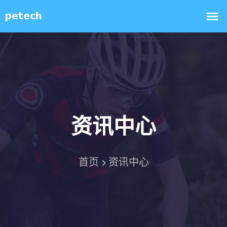
资讯中心
首页
资讯中心