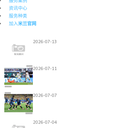
服务案例
资讯中心
服务种类
加入
米兰官网
热门资讯
2026-07-13
世界杯H组6场比赛回顾：西
班牙最终拿到头名
2026-07-11
西班牙队本届世界杯表现：稳
定晋级32强阶段
2026-07-07
世界杯32强最新资料：球队名
单、比赛城市与赛程整理
2026-07-04