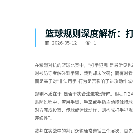
篮球规则深度解析：
2026-05-12
1
在激烈对抗的篮球比赛中，“打手犯规”是最常见
时被防守者触碰到手臂，裁判却未吹罚；而有时看
而是基于对“非法用手”行为是否影响了进攻动作
规则本质在于“是否干扰合法进攻动作”
。根据FI
贴防过程中，若用手臂、手掌或手指主动接触持球
对方完成投篮、传球或运球动作，则构成打手犯规
连续性”。
裁判在实战中的判罚逻辑通常遵循三个层次：首先