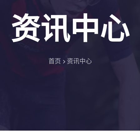
资讯中心
首页
资讯中心