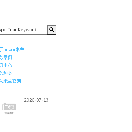
导航
于
milan米兰
务案例
讯中心
务种类
入
米兰官网
热门资讯
2026-07-13
世界杯H组6场比赛回
顾：西班牙最终拿到头
名