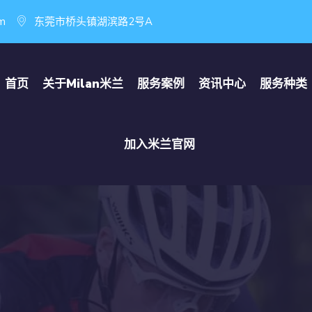
m
东莞市桥头镇湖滨路2号A
首页
关于
Milan米兰
服务案例
资讯中心
服务种类
加入
米兰官网