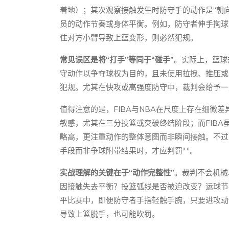
着地）；其次观察接触发生时防守手的动作是“朝向
员的动作节奏或身体平衡。例如，防守者伸手掏球
住对方小臂导致上篮变形，则必然犯规。
常见误区是将“打手”等同于“碰手”
。实际上，篮球
守动作以争夺球权为目的，且未使用拉拽、推压或
犯规。尤其在快攻或高强度防守中，裁判会给予一
值得注意的是，FIBA与NBA在尺度上存在细微
敏感，尤其在三分投篮或突破终结阶段；而FIB
略高，更注重动作的整体意图而非瞬间接触。不过
手段而非争球附带结果时，才应判罚**。
实战理解的关键在于“动作完整性”
。裁判不会机械
因接触失去平衡？投篮弧线是否被迫改变？运球节
平比赛中，即便防守者手指轻触手腕，只要进攻动
导致上篮脱手，也可能吹罚。