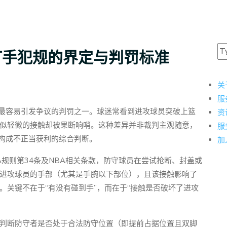
打手犯规的界定与判罚标准
关
服
也最容易引发争议的判罚之一。球迷常看到进攻球员突破上篮
资
似轻微的接触却被果断响哨。这种差异并非裁判主观随意，
服
或构成不正当获利的综合判断。
加
BA规则第34条及NBA相关条款，防守球员在尝试抢断、封盖或
进攻球员的手部（尤其是手腕以下部位），且该接触影响了
。关键不在于“有没有碰到手”，而在于“接触是否破坏了进攻
判断防守者是否处于合法防守位置（即提前占据位置且双脚