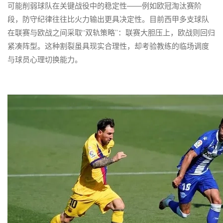
可能削弱球队在关键战役中的稳定性——例如欧冠淘汰赛阶
段，防守纪律往往比火力输出更具决定性。目前西甲多支球队
在联赛与欧战之间采取“双轨策略”：联赛大胆压上，欧战则回归
紧凑阵型。这种割裂虽具现实合理性，却考验教练的临场调度
与球员心理切换能力。