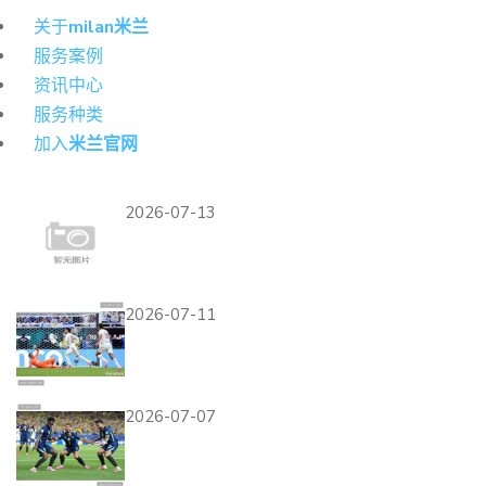
关于
milan米兰
服务案例
资讯中心
服务种类
加入
米兰官网
热门资讯
2026-07-13
世界杯H组6场比赛回顾：西
班牙最终拿到头名
2026-07-11
西班牙队本届世界杯表现：稳
定晋级32强阶段
2026-07-07
世界杯32强最新资料：球队名