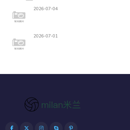
单、比赛城市与赛程整理
2026-07-04
世界杯E组最新消息：厄瓜多
尔第三名身份晋级
2026-07-01
世界杯J组第二名确定：奥地
利凭净胜球压过阿尔及利亚